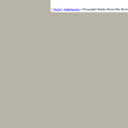
|
Home
|
Artikelsuche
|
©Copyright Baldur Brock Alle Rec