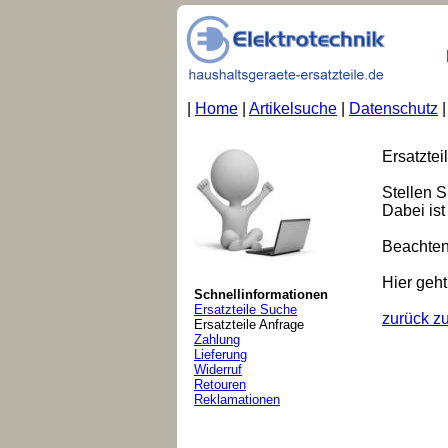
|
Home
|
Artikelsuche
|
Datenschutz
Ersatztei
Stellen S
Dabei is
Beachten 
Hier geht
Schnellinformationen
Ersatzteile Suche
zurück zu
Ersatzteile Anfrage
Zahlung
Lieferung
Widerruf
Retouren
Reklamationen