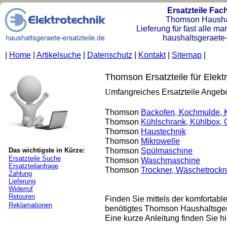
Ersatzteile Fa
Thomson Hausha
Lieferung für fast alle m
haushaltsgeraete-
|
Home
|
Artikelsuche
|
Datenschutz
|
Kontakt
|
Sitemap
|
Thomson Ersatzteile für Elekt
U
mfangreiches Ersatzteile Angeb
Thomson
Backofen, Kochmulde, 
Thomson
Kühlschrank, Kühlbox, G
Thomson
Haustechnik
Thomson
Mikrowelle
Thomson
Spülmaschine
Das wichtigste in Kürze:
Ersatzteile Suche
Thomson
Waschmaschine
Ersatzteilanfrage
Thomson
Trockner, Wäschetrockn
Zahlung
Lieferung
Widerruf
Retouren
Finden Sie mittels der komfortabl
Reklamationen
benötigtes Thomson Haushaltsgerä
Eine kurze Anleitung finden Sie hi