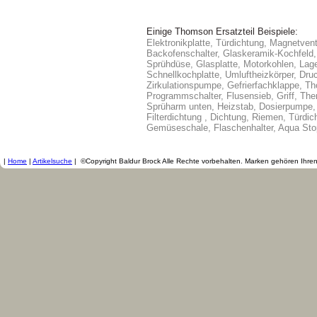
Einige Thomson Ersatzteil Beispiele:
Elektronikplatte, Türdichtung, Magnetvent
Backofenschalter, Glaskeramik-Kochfeld, 
Sprühdüse, Glasplatte, Motorkohlen, Lag
Schnellkochplatte, Umluftheizkörper, Dru
Zirkulationspumpe, Gefrierfachklappe, T
Programmschalter, Flusensieb, Griff, Ther
Sprüharm unten, Heizstab, Dosierpumpe, 
Filterdichtung , Dichtung, Riemen, Türdi
Gemüseschale, Flaschenhalter, Aqua Sto
|
Home
|
Artikelsuche
|
©Copyright Baldur Brock Alle Rechte vorbehalten. Marken gehören Ihre